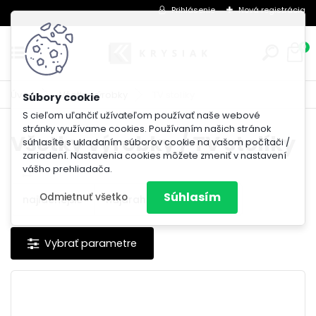
Prihlásenie
Nová registrácia
0
Úvod
Všetky výrobky
TV stolíky
S cieľom uľahčiť užívateľom používať naše webové
stránky využívame cookies. Používaním našich stránok
Všetky výrobky / TV stolíky
súhlasíte s ukladaním súborov cookie na vašom počítači /
zariadení. Nastavenia cookies môžete zmeniť v nastavení
vášho prehliadača.
Súhlasím
Odmietnuť všetko
najlacnejšie
najdrahšie
najnovšie