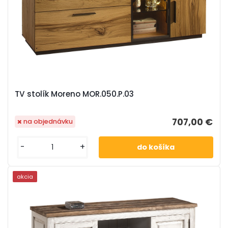
TV stolík Moreno MOR.050.P.03
707,00 €
na objednávku
-
+
akcia