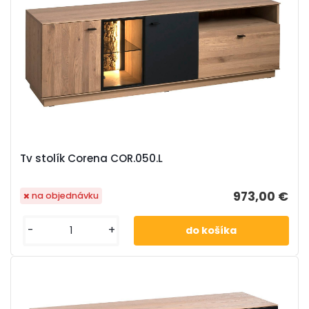
Tv stolík Corena COR.050.L
973,00 €
na objednávku
-
+