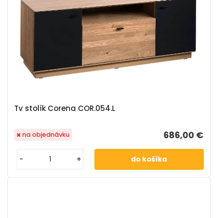
Tv stolík Corena COR.054.L
686,00 €
na objednávku
-
+